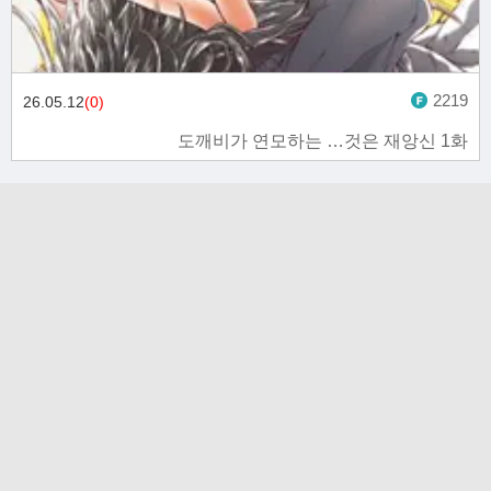
2219
26.05.12
(0)
도깨비가 연모하는 …것은 재앙신 1화
고객문의
toon11toon@outlook.com
업무 제휴 문의
toon11toon@outlook.com