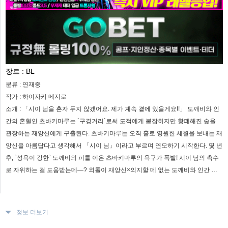
장르 :
BL
분류 :
연재중
작가 :
하이자키 메지로
소개 :
「시이 님을 혼자 두지 않겠어요. 제가 계속 곁에 있을게요!!」 도깨비와 인
간의 혼혈인 츠바키마루는 `구경거리`로써 도적에게 붙잡히지만 황폐해진 숲을
관장하는 재앙신에게 구출된다. 츠바키마루는 오직 홀로 영원한 세월을 보내는 재
앙신을 아름답다고 생각해서 「시이 님」이라고 부르며 연모하기 시작한다. 몇 년
후, `성욕이 강한` 도깨비의 피를 이은 츠바키마루의 욕구가 폭발! 시이 님의 촉수
로 자위하는 걸 도움받는데―? 외톨이 재앙신×의지할 데 없는 도깨비와 인간 혼
혈 고독한 두 사람이 지금 서로에게 이끌린다―!
정보 더보기