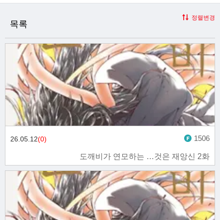
정렬변경
목록
1506
26.05.12
(0)
도깨비가 연모하는 …것은 재앙신 2화