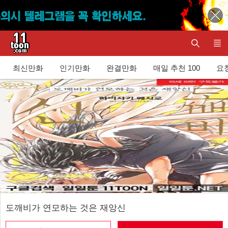
최신만화
인기만화
완결만화
매일 추천 100
요청
도깨비가 연모하는 것은 재앙신