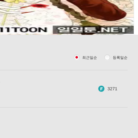
최근일순
등록일순
권
3271