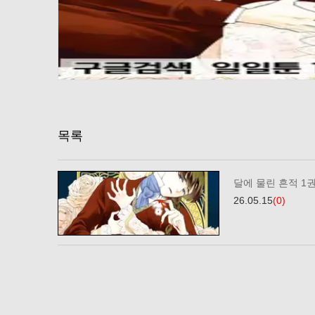
목록
달에 물린 흔적 1
26.05.15
(0)