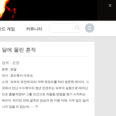
이드 게임
커뮤니티
달에 물린 흔적
장르 :
순정
분류 :
완결
작가 :
호리후카 마유코
소개 :
숙부의 유언에 따라 저택 뒷정리를 하러 방문한 에이미. 그
곳에서 만난 수수께끼의 청년 빈센트는 숙부의 실험으로 태어난
인조 흡혈귀였따! 그를 인간으로 되돌릴 방법을 찾기 시작하는
에이미. 하지만 피에 굶주린 짐승과 한 지붕 아래, 아무 일도 일어
나지 않을 리 없는데······?!