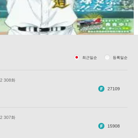
최근일순
등록일순
 308화
27109
 307화
15908