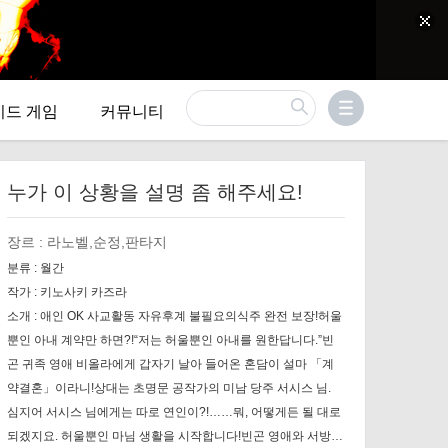
이드 게임
커뮤니티
누가 이 상황을 설명 좀 해주세요!
장르 :
라노벨,순정,판타지
분류 :
월간
작가 :
키노사키 카즈라
소개 :
애인 OK 사교활동 자유후계 불필요의식주 완전 보장!허울
뿐인 아내 계약만 하면?!“저는 허울뿐인 아내를 원한답니다.”빈
곤 귀족 영애 비올라에게 갑자기 날아 들어온 혼담이 설마 「계
약결혼」이라니!상대는 초명문 공작가의 미남 당주 서시스 님.
심지어 서시스 님에게는 따로 연인이?!……뭐, 어떻게든 될 대로
되겠지요. 허울뿐인 마님 생활을 시작합니다!빈곤 영애와 서방님