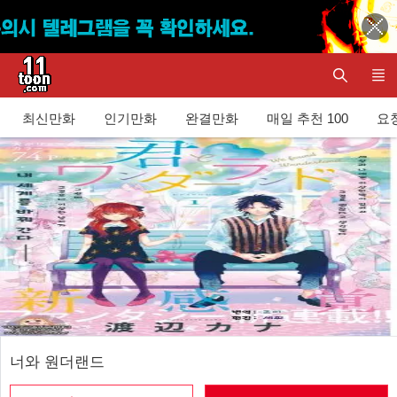
최신만화
인기만화
완결만화
매일 추천 100
요청
너와 원더랜드