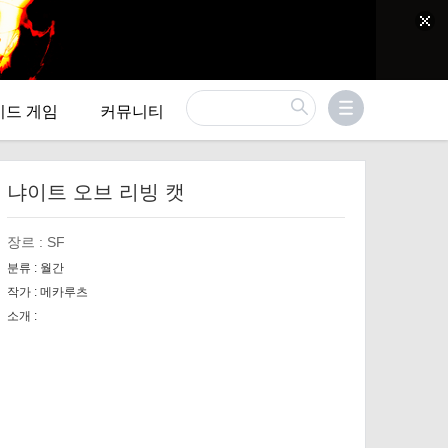
이드 게임
커뮤니티
냐이트 오브 리빙 캣
장르 :
SF
분류 :
월간
작가 :
메카루츠
소개 :