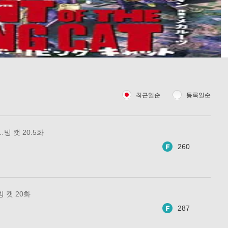
최근일순
등록일순
빙 캣 20.5화
260
 캣 20화
287