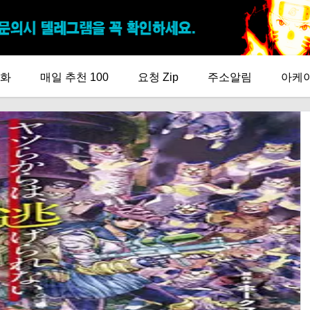
화
매일 추천 100
요청 Zip
주소알림
아케