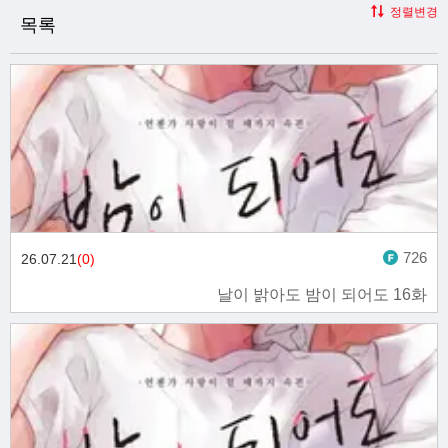
정렬변경
목록
726
26.07.21
(0)
날이 밝아도 밤이 되어도 16화