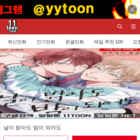
최신만화
인기만화
완결만화
매일 추천 100
요청
날이 밝아도 밤이 되어도