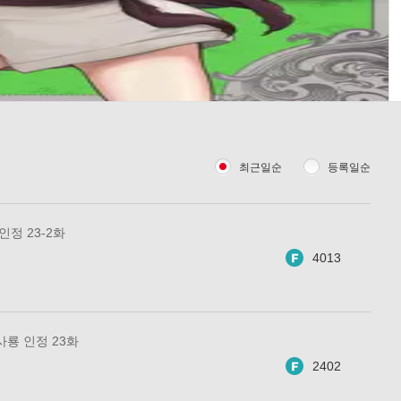
최근일순
등록일순
인정 23-2화
4013
사룡 인정 23화
2402