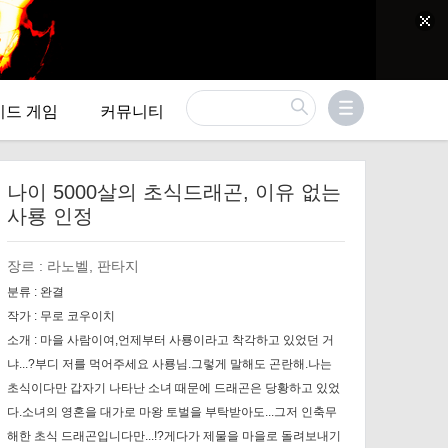
이드 게임
커뮤니티
나이 5000살의 초식드래곤, 이유 없는
사룡 인정
장르 :
라노벨, 판타지
분류 :
완결
작가 :
무로 코우이치
소개 :
마을 사람이여,언제부터 사룡이라고 착각하고 있었던 거
냐...?부디 저를 먹어주세요 사룡님.그렇게 말해도 곤란해.나는
초식이다만 갑자기 나타난 소녀 때문에 드래곤은 당황하고 있었
다.소녀의 영혼을 대가로 마왕 토벌을 부탁받아도...그저 인축무
해한 초식 드래곤입니다만...!?게다가 제물을 마을로 돌려보내기