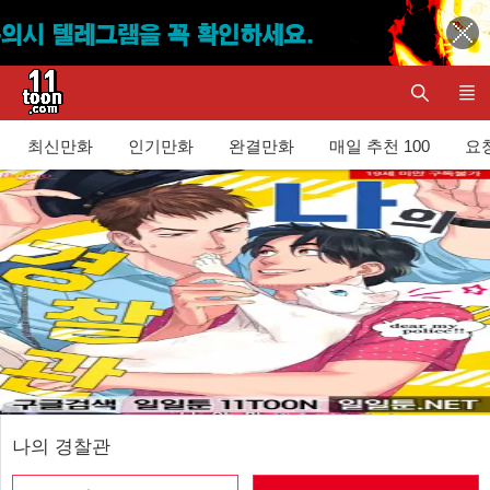
최신만화
인기만화
완결만화
매일 추천 100
요청
나의 경찰관