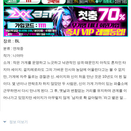
장르 :
BL
분류 :
연재중
작가 :
니야마
소개 :
작은 가게를 운영하고 느긋하고 낙관적인 성격 때문인지 아직도 혼자인 타
지마 세이지. 겉치레로라도 그의 가벼운 인사와 농담에 어울린다고는 볼 수 없지
만, 가게에 자주 들르는 경찰관 신. 세이지와 신이 처음 만난 것은 10년도 더 된 일
이다. 몇 년이나 연락조차 하지 않았던 두 사람은, 신이 가게 가까이 있는 파출소에
근무하면서 다시 만나게 된다. 그 후, 옛날과 변함없는 거리를 유지하며 관계를 이
어나가고 있었지만 세이지가 아무렇지 않게 `남자로 확 갈아탈까.`라고 뱉은 말에
신의 오래된 사랑은 불이 붙고 마는데…?! 『천진난만 강아지와 내숭쟁이 고양
이』의 스핀오프 커플이 자아내는 예측 불능 러브!
정보 더보기