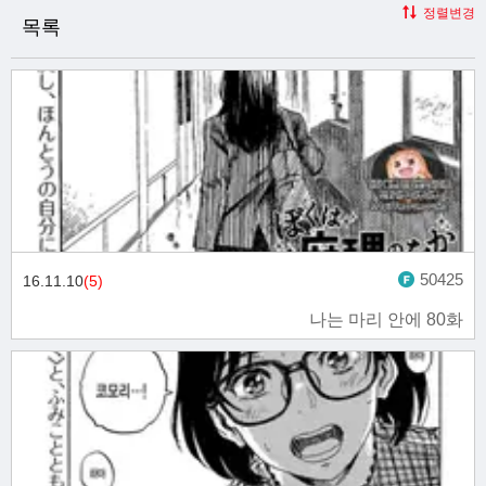
정렬변경
목록
50425
16.11.10
(5)
나는 마리 안에 80화