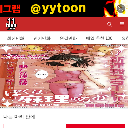
최신만화
인기만화
완결만화
매일 추천 100
요청
나는 마리 안에