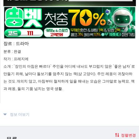
장르 :
드라마
분류 :
완결
작가 :
프레지에
소개 :
`장인의 아침은 빠르다` 주인을 어디에 내놔도 부끄럽지 않은 `좋은 남자`로
만들기 위해, 날마다 돌보기를 멈추지 않는 잭(샴 고양이). 주인 레옹이 귀찮아하
는 것도 개의치 않고, 아침부터 철저하게 일을 해내는 모습은 그야말로 능력묘. 잭
과 레옹, 둘의 기품 넘치는 영국 생활.
정보 더보기
정렬변경