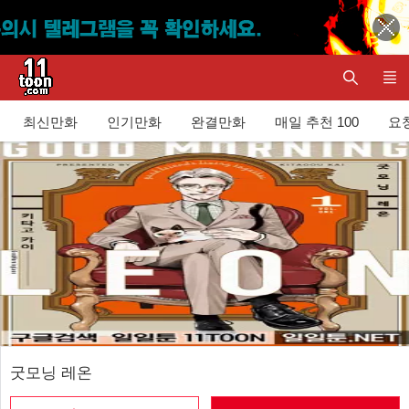
최신만화
인기만화
완결만화
매일 추천 100
요청
굿모닝 레온