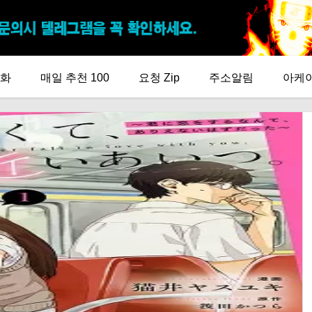
화
매일 추천 100
요청 Zip
주소알림
아케