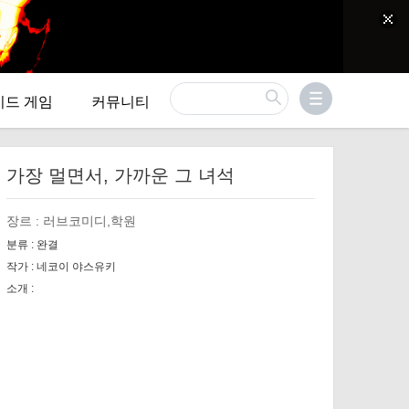
이드 게임
커뮤니티
가장 멀면서, 가까운 그 녀석
장르 :
러브코미디,학원
분류 :
완결
작가 :
네코이 야스유키
소개 :