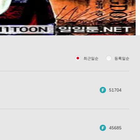
최근일순
등록일순
51704
45685