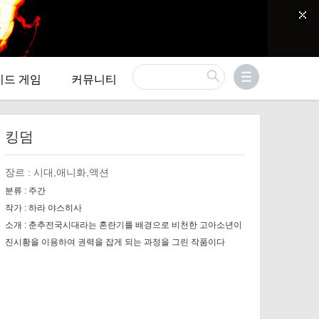
이드 게임
커뮤니티
킹덤
장르 :
시대,애니화,액션
분류 :
주간
작가 :
하라 야스히사
소개 :
춘추전국시대라는 혼란기를 배경으로 비천한 고아소년이
진시황을 이용하여 권력을 잡게 되는 과정을 그린 작품이다