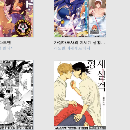
소드맨
가정마도사의 이세계 생활~모험 중에 가정부업 받습니다!~
션,판타지
라노벨,이세계,판타지