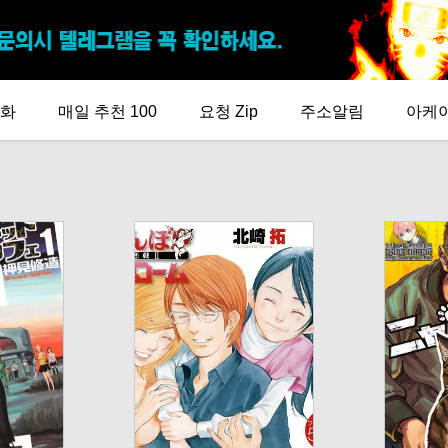
화
매일 추천 100
요청 Zip
주소알림
아케