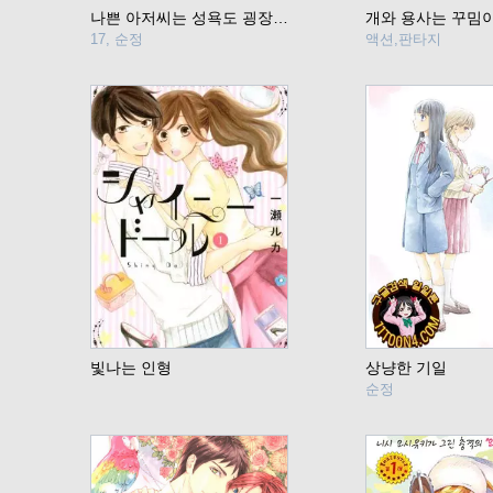
나쁜 아저씨는 성욕도 굉장합니다
개와 용사는 꾸밈
17, 순정
액션,판타지
빛나는 인형
상냥한 기일
순정