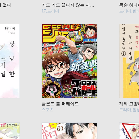
이 없다
가도 가도 끝나지 않는 사원 여행
목숨 하나
17,드라마
드라마,판
클론즈 볼 퍼레이드
스포츠
드라마,일