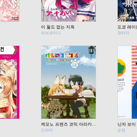
이 둘도 없는 지옥
러브코미디
판타지
케모노 프렌즈 코믹 아라카르트 쟈파리 파크편 2
닌자 보이
드라마
순정