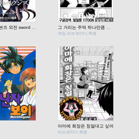
도쿄 레이븐즈 외전 sword of song
그 거리는 주먹 하나만큼 모자라요
게임,러브코미디,학원
아마에 회장은 칭얼대고 싶어
러브코미디,학원