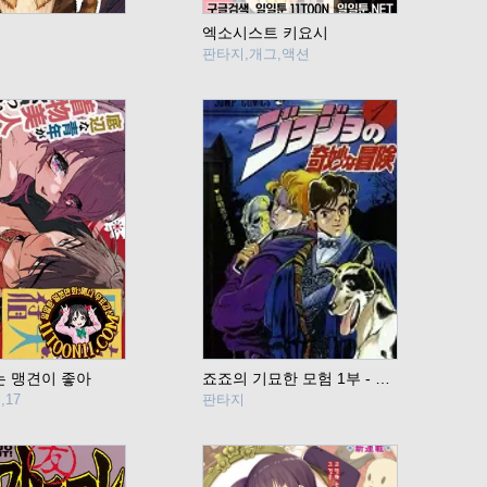
엑소시스트 키요시
판타지,개그,액션
 맹견이 좋아
죠죠의 기묘한 모험 1부 - 팬텀 블러드
17
판타지