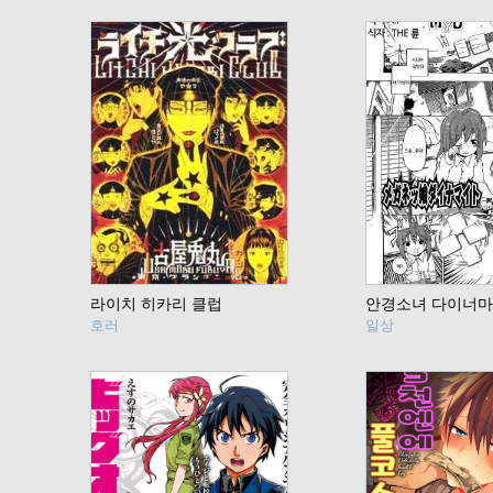
라이치 히카리 클럽
안경소녀 다이너
호러
일상