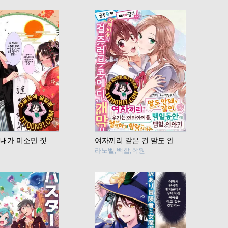
시집 온 아내가 미소만 짓고있다
여자끼리 같은 건 말도 안 되잖아라고 우기는 여자아이를 백일 동안 철저하게 함락시키는 백합 이야기
디
라노벨,백합,학원