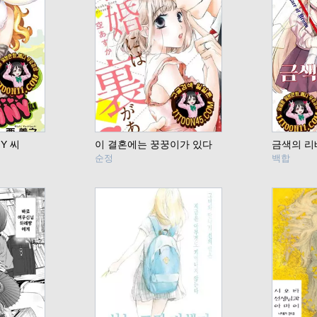
Y 씨
이 결혼에는 꿍꿍이가 있다
금색의 리
순정
백합