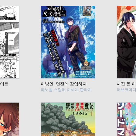
마이트
이방인, 던전에 잠입하다
라노벨,스릴러,이세계,판타지
러브코미