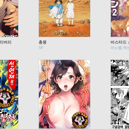
딜리버리
총몽
바스타드 
SF
라노벨,액