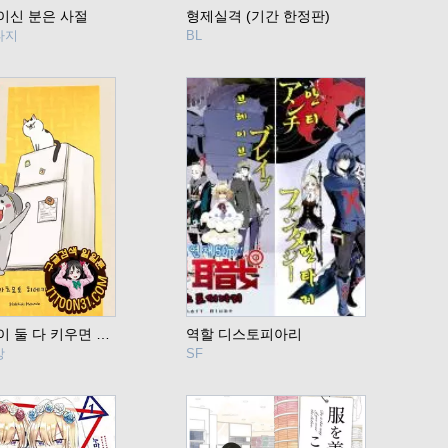
이신 분은 사절
형제실격 (기간 한정판)
타지
BL
개와 고양이 둘 다 키우면 매일이 즐거워
역할 디스토피아리
상
SF