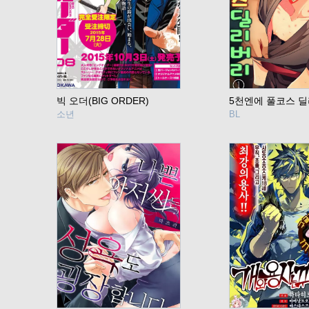
빅 오더(BIG ORDER)
5천엔에 풀코스 
소년
BL