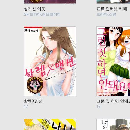
성가신 이웃
표류 인터넷 카페
SF,드라마,러브코미디
드라마,소년
할렘X맨션
그런 짓 하면 안돼
17
17