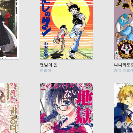
맨발의 겐
나니와토
드라마
개그,드라