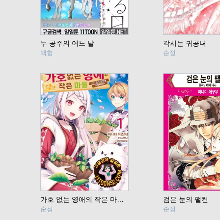
두 공주의 어느 날
각시는 귀공녀
백합
순정
가호 없는 영애의 작은 마을 ~자, 영지 운영을 시작하자!~
검은 눈의 팰컨
순정
순정