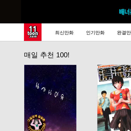
최신만화
인기만화
완결만
매일 추천 100!