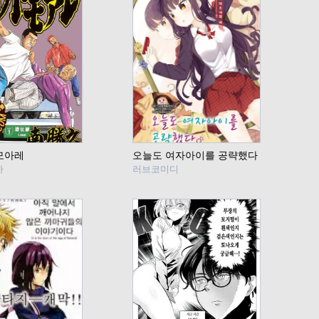
모아레
오늘도 여자아이를 공략했다
마
러브코미디