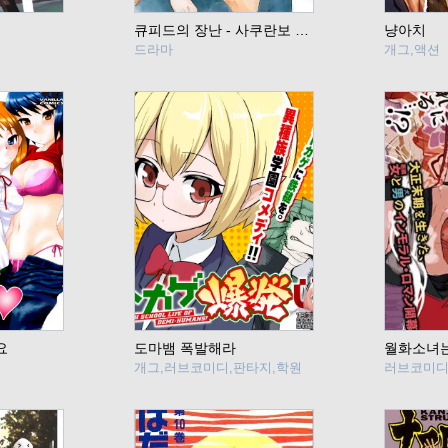
큐피드의 장난 - 사쿠란보 신드롬
냥아치
드라마
개그,액션
요
도마뱀 폭발해라
월화소녀는
개그,러브코미디,판타지,학원
러브코미디,