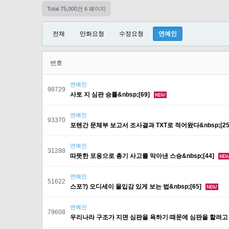
Total 75,000건
6 페이지
전체
만화요청
수정요청
연예인
번호
연예인
98729
사토 지 심판 승률&nbsp;[69]
연예인
93370
포텐간 문체부 보고서 조사결과 TXT로 적어왔다&nbsp;[25
연예인
31288
따뜻한 포옹으로 총기 사고를 막아낸 스승&nbsp;[44]
연예인
51622
스포?) 오디세이 몰입감 있게 보는 법&nbsp;[65]
연예인
79608
우리나라 구조가 지면 심판을 욕하기 때문에 심판을 할려고 하는