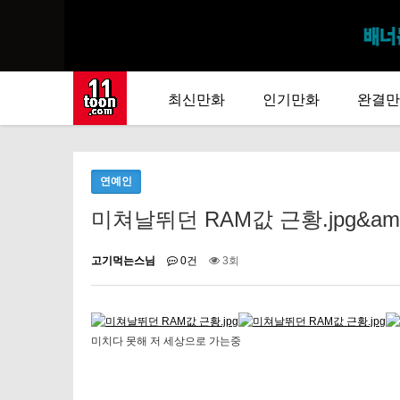
최신만화
인기만화
완결만
연예인
미쳐날뛰던 RAM값 근황.jpg&amp;n
고기먹는스님
0건
3회
미치다 못해 저 세상으로 가는중