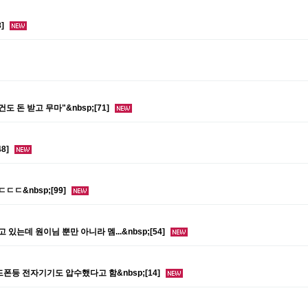
8]
건도 돈 받고 무마"&nbsp;[71]
8]
ㄷㄷ&nbsp;[99]
는데 원이님 뿐만 아니라 멤...&nbsp;[54]
핸드폰등 전자기기도 압수했다고 함&nbsp;[14]