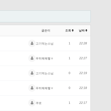
글쓴이
조회
날짜
1
22:28
고기먹는스님
1
22:27
푸히헤헤햏ㅎ
0
22:19
고기먹는스님
0
22:18
푸히헤헤햏ㅎ
1
22:17
쿠로