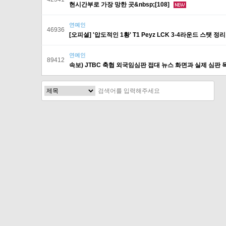
현시간부로 가장 망한 곳&nbsp;[108]
연예인
46936
[오피셜] '압도적인 1황' T1 Peyz LCK 3-4라운드 스탯 정리 tx
연예인
89412
속보) JTBC 축협 외국임심판 접대 뉴스 화면과 실제 심판 목록
처음
이전
다음
맨끝