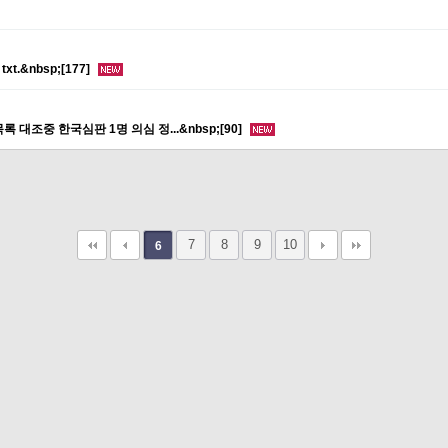
t.&nbsp;[177]
 대조중 한국심판 1명 의심 정...&nbsp;[90]
7
8
9
10
6