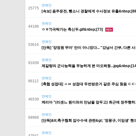
연예인
25775
[속보] 음주운전, 뺑소니 경찰에게 수사정보 유출&nbsp;[8
연예인
44186
ㅇㅎ?)극락가는 축신두.gif&nbsp;[73]
연예인
53616
[단독] '양정원 무마' 만이 아니었다... "강남서 간부, 다른 사
연예인
91839
제갈량의 군사능력을 무능하게 본 마오쩌둥...jpg&nbsp;[14
연예인
86112
[축협 성접대] ㅅㅂ 성접대 두번받은거 같은 주심 찾음 ㄷㄷㄷ
연예인
46539
케리아 "(리센느 원이와의 만남을 앞두고) 최근에 정주행하고 있
연예인
68968
[단독]&lt;축구협회 압수수색 관련&gt; '정몽규, 이임생' 
연예인
42541