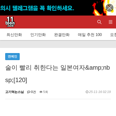
최신만화
인기만화
완결만화
매일 추천 100
요청
연예인
술이 빨리 취한다는 일본여자&amp;nb
sp;[120]
고기먹는스님
0건
5회
25-11-16 02:19