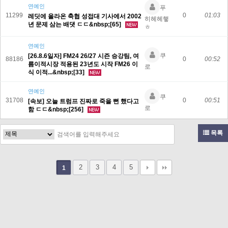
연예인
푸
11299
0
01:03
레딧에 올라온 축협 성접대 기사에서 2002
히헤헤햏
년 문제 삼는 배댓 ㄷㄷ&nbsp;[65]
ㅎ
연예인
쿠
[26.8.6일자] FM24 26/27 시즌 승강팀, 여
88186
0
00:52
름이적시장 적용된 23년도 시작 FM26 이
로
식 이적...&nbsp;[33]
연예인
쿠
31708
0
00:51
[속보] 오늘 트럼프 진짜로 죽을 뻔 했다고
로
함 ㄷㄷ&nbsp;[256]
목록
2
3
4
5
1