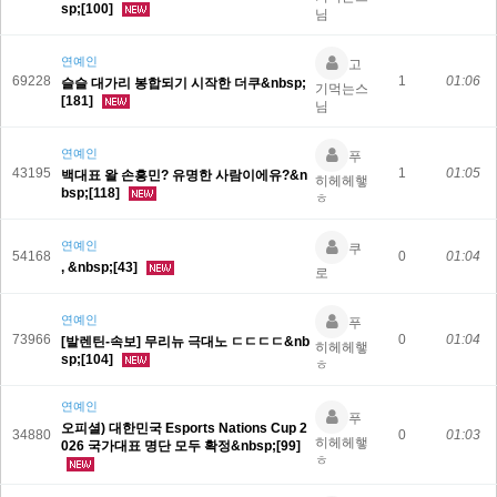
sp;[100]
님
연예인
고
69228
1
01:06
슬슬 대가리 봉합되기 시작한 더쿠&nbsp;
기먹는스
[181]
님
연예인
푸
43195
1
01:05
백대표 왈 손흥민? 유명한 사람이에유?&n
히헤헤햏
bsp;[118]
ㅎ
연예인
쿠
54168
0
01:04
, &nbsp;[43]
로
연예인
푸
73966
0
01:04
[발렌틴-속보] 무리뉴 극대노 ㄷㄷㄷㄷ&nb
히헤헤햏
sp;[104]
ㅎ
연예인
푸
오피셜) 대한민국 Esports Nations Cup 2
34880
0
01:03
히헤헤햏
026 국가대표 명단 모두 확정&nbsp;[99]
ㅎ