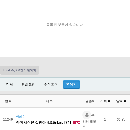
등록된 댓글이 없습니다.
Total 75,000건
1 페이지
전체
만화요청
수정요청
연예인
번호
제목
글쓴이
조회
날짜
푸
연예인
11249
1
01:35
히헤헤햏
아직 세상은 살만하네요&nbsp;[74]
ㅎ