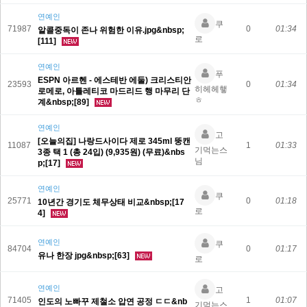
연예인
쿠
71987
0
01:34
알콜중독이 존나 위험한 이유.jpg&nbsp;
로
[111]
연예인
푸
ESPN 아르헨 - 에스테반 에둘) 크리스티안
23593
0
01:34
히헤헤햏
로메로, 아틀레티코 마드리드 행 마무리 단
ㅎ
계&nbsp;[89]
연예인
고
[오늘의집] 나랑드사이다 제로 345ml 뚱캔
11087
1
01:33
기먹는스
3종 택 1 (총 24입) (9,935원) (무료)&nbs
님
p;[17]
연예인
쿠
25771
0
01:18
10년간 경기도 체무상태 비교&nbsp;[17
로
4]
연예인
쿠
84704
0
01:17
유나 한장 jpg&nbsp;[63]
로
연예인
고
71405
1
01:07
인도의 노빠꾸 제철소 압연 공정 ㄷㄷ&nb
기먹는스