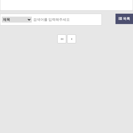
목록
고객문의
toon11toon@outlook.com
업무 제휴 문의
toon11toon@outlook.com