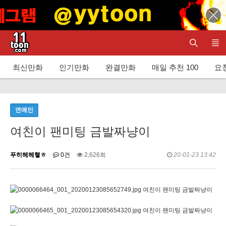
최신만화
인기만화
완결만화
매일 추천 100
요청
연예인
여친이 팬미팅 금발짜냥이
푸히헤헤햏ㅎ
0건
2,626회
20-01-23 13:42