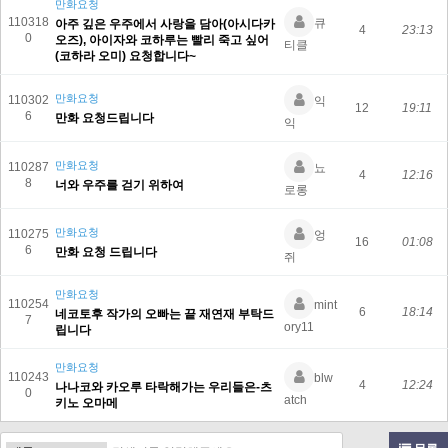
만화요청
110318
큐
아주 깊은 우주에서 사랑을 담아(아시다카
4
23:13
0
오즈), 아이자와 코하루는 빨리 죽고 싶어
티클
(코하라 오미) 요청합니다~
만화요청
110302
익
12
19:11
6
만화 요청드립니다
익
만화요청
110287
뇨
4
12:16
8
너와 우주를 걷기 위하여
로롱
만화요청
110275
엉
16
01:08
6
만화 요청 드립니다
쥐
만화요청
110254
mint
6
18:14
네코토후 작가의 오빠는 끝 재연재 부탁드
7
ory11
립니다
만화요청
110243
blw
4
12:24
나나코와 카오루 타락해가는 우리들은-츠
0
atch
키노 오마메