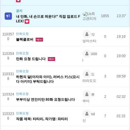
공지
최
1855
13:37
내 만화, 내 손으로 띄운다!” 직접 업로드 F
고관리자
LEX!
만화요청
110357
각
0
19:16
0
블랙클로버
성아스타
만화요청
110354
iiilili
0
19:00
9
만화 요청 드립니다
l
만화요청
110331
도
3
09:58
하현의 달(야자와 아이), 러버스 키스(요시
8
라라도도
다 아키미) 부탁드립니다
만화요청
110324
류
2
02:32
8
부부이상 연인미만 80화 요청드립니다
쿠마
만화요청
110323
sd
7
01:31
6
작품 제목: 타타리, 작가명: 와타리
신