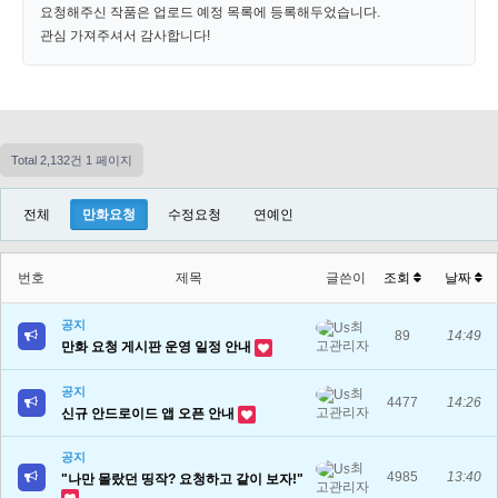
요청해주신 작품은 업로드 예정 목록에 등록해두었습니다.
관심 가져주셔서 감사합니다!
Total 2,132건
1 페이지
전체
만화요청
수정요청
연예인
번호
제목
글쓴이
조회
날짜
공지
최
89
14:49
고관리자
만화 요청 게시판 운영 일정 안내
공지
최
4477
14:26
고관리자
신규 안드로이드 앱 오픈 안내
공지
최
4985
13:40
"나만 몰랐던 띵작? 요청하고 같이 보자!"
고관리자