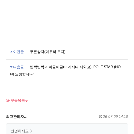
이전글
푸른상자(미우라 쿠지)
다음글
반짝반짝과 이글이글(아리시다 사와코), POLE STAR (NO
N) 요청합니다~
댓글목록
최고관리자…
26-07-09 14:10
안녕하세요 :)