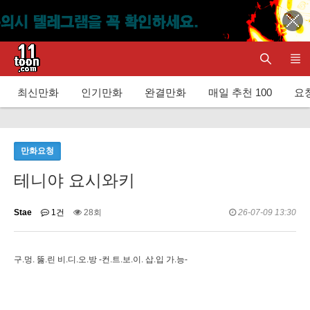
최신만화
인기만화
완결만화
매일 추천 100
요청
만화요청
테니야 요시와키
Stae
1건
28회
26-07-09 13:30
구.멍. 뚫.린 비.디.오.방 -컨.트.보.이. 삽.입 가.능-